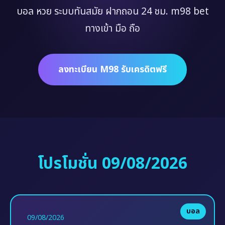
บอล หวย ระบบทันสมัย ฝากถอน 24 ชม. m98 bet
ทางเข้า มือ ถือ
ลงทะเบียน M98 รับเครดิตฟรี
โปรโมชั่น 09/08/2026
บอล
09/08/2026