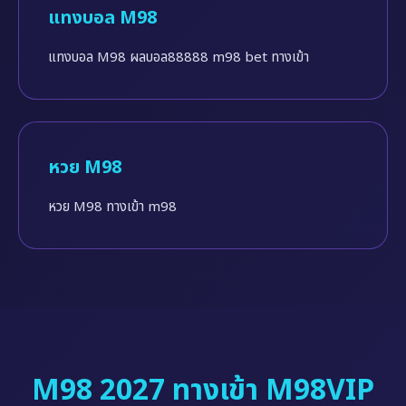
แทงบอล M98
แทงบอล M98 ผลบอล88888 m98 bet ทางเข้า
หวย M98
หวย M98 ทางเข้า m98
M98 2027 ทางเข้า M98VIP