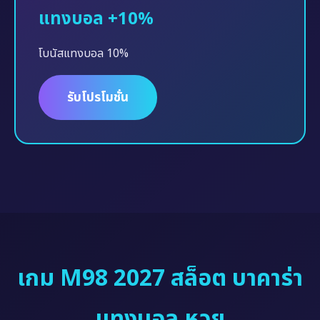
แทงบอล +10%
โบนัสแทงบอล 10%
รับโปรโมชั่น
เกม M98 2027 สล็อต บาคาร่า
แทงบอล หวย