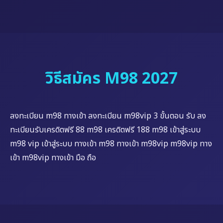
วิธีสมัคร M98 2027
ลงทะเบียน m98 ทางเข้า ลงทะเบียน m98vip 3 ขั้นตอน รับ ลง
ทะเบียนรับเครดิตฟรี 88 m98 เครดิตฟรี 188 m98 เข้าสู่ระบบ
m98 vip เข้าสู่ระบบ ทางเข้า m98 ทางเข้า m98vip m98vip ทาง
เข้า m98vip ทางเข้า มือ ถือ